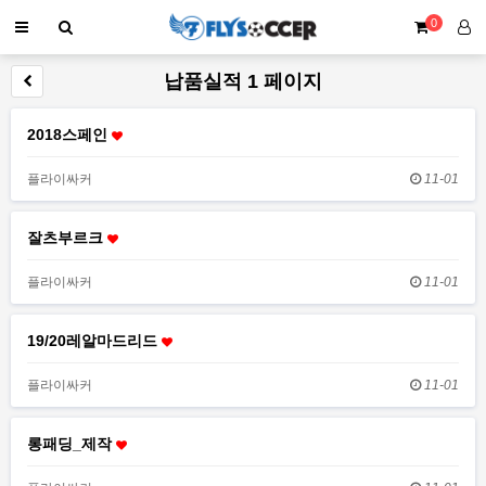
0
납품실적 1 페이지
2018스페인
플라이싸커
11-01
잘츠부르크
플라이싸커
11-01
19/20레알마드리드
플라이싸커
11-01
롱패딩_제작