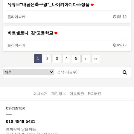
유튜브"내꿈은축구왕"_나이키아디다스정품
플라이싸커
05-19
바르셀로나_김*고등학교
플라이싸커
05-19
1
2
3
4
5
회사소개
개인정보
이용약관
PC 버전
CS CENTER
010-4848-5431
통화량이 많을 때는